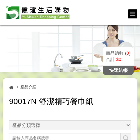
商品總數
0
合計
0
快速結帳
產品介紹
90017N 舒潔精巧餐巾紙