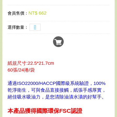
NT$ 662
會員售價：
選擇數量：
紙規尺寸:
22.5*21.7cm
60張/
24捲/袋
通過ISO22000/HACCP國際級系統驗證，100%
乾淨衛生，可與食品直接接觸，紙張手感厚實，
絕佳吸水吸油力，是您清除油漬水漬的好幫手。
本產品獲得國際環保FSC認證