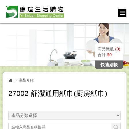
商品總數
0
合計
0
快速結帳
產品介紹
27002 舒潔通用紙巾(廚房紙巾)