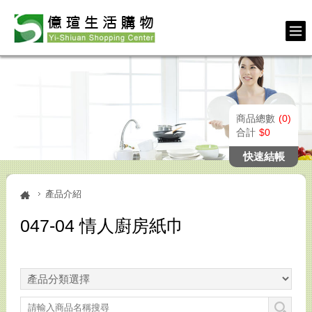
商品總數
0
合計
0
快速結帳
產品介紹
047-04 情人廚房紙巾