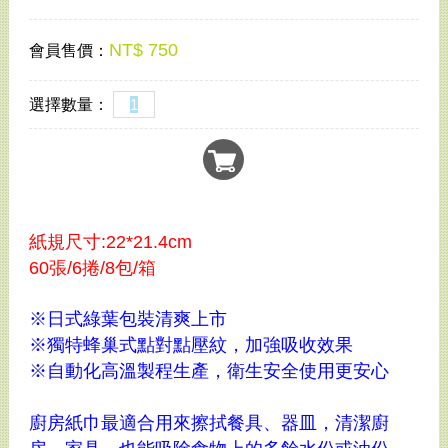
NT$ 750
會員售價：
選擇數量：
紙規尺寸:22*21.4cm
60張/6捲/8包/箱
※日式綠葉包裝清爽上市
※獨特蜂巢式點對點壓紋，加強吸收效果
※自動化高溫製程生產，衛生安全使用更安心
廚房紙巾最適合用來擦拭餐具、器皿，清潔廚